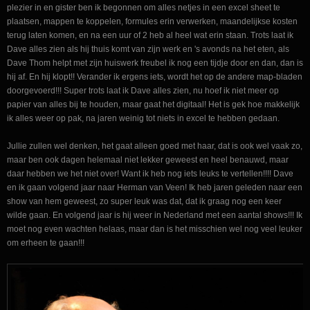
plezier in en gister ben ik begonnen om alles netjes in een excel sheet te
plaatsen, mappen te koppelen, formules erin verwerken, maandelijkse kosten
terug laten komen, en na een uur of 2 heb al heel wat erin staan. Trots laat ik
Dave alles zien als hij thuis komt van zijn werk en 's avonds na het eten, als
Dave Thom helpt met zijn huiswerk freubel ik nog een tijdje door en dan, dan is
hij af. En hij klopt!! Verander ik ergens iets, wordt het op de andere map-bladen
doorgevoerd!!! Super trots laat ik Dave alles zien, nu hoef ik niet meer op
papier van alles bij te houden, maar gaat het digitaal! Het is gek hoe makkelijk
ik alles weer op pak, na jaren weinig tot niets in excel te hebben gedaan.
Jullie zullen wel denken, het gaat alleen goed met haar, dat is ook wel vaak zo,
maar ben ook dagen helemaal niet lekker geweest en heel benauwd, maar
daar hebben we het niet over! Want ik heb nog iets leuks te vertellen!!!! Dave
en ik gaan volgend jaar naar Herman van Veen! Ik heb jaren geleden naar een
show van hem geweest, zo super leuk was dat, dat ik graag nog een keer
wilde gaan. En volgend jaar is hij weer in Nederland met een aantal shows!!! Ik
moet nog even wachten helaas, maar dan is het misschien wel nog veel leuker
om erheen te gaan!!!