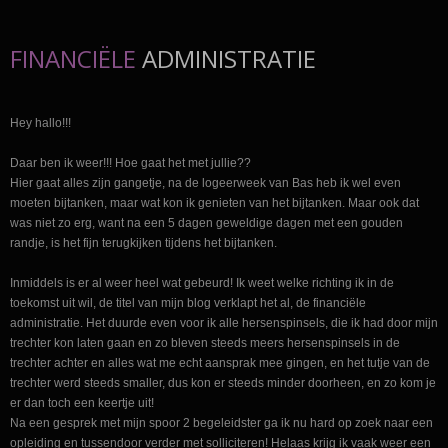
FINANCIËLE
ADMINISTRATIE
Hey hallo!!!
Daar ben ik weer!!! Hoe gaat het met jullie??
Hier gaat alles zijn gangetje, na de logeerweek van Bas heb ik wel even
moeten bijtanken, maar wat kon ik genieten van het bijtanken. Maar ook dat
was niet zo erg, want na een 5 dagen geweldige dagen met een gouden
randje, is het fijn terugkijken tijdens het bijtanken.
Inmiddels is er al weer heel wat gebeurd! Ik weet welke richting ik in de
toekomst uit wil, de titel van mijn blog verklapt het al, de financiële
administratie. Het duurde even voor ik alle hersenspinsels, die ik had door mijn
trechter kon laten gaan en zo bleven steeds meers hersenspinsels in de
trechter achter en alles wat me echt aansprak mee gingen, en het tutje van de
trechter werd steeds smaller, dus kon er steeds minder doorheen, en zo kom je
er dan toch een keertje uit!
Na een gesprek met mijn spoor 2 begeleidster ga ik nu hard op zoek naar een
opleiding en tussendoor verder met solliciteren! Helaas krijg ik vaak weer een