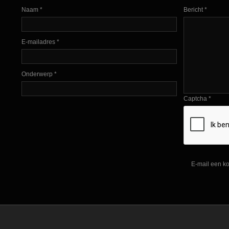
Naam
*
Bericht
*
E-mailadres
*
Onderwerp
*
Captcha
*
E-mail een ko