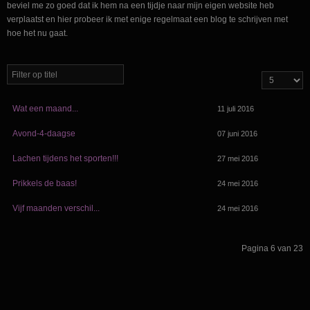
beviel me zo goed dat ik hem na een tijdje naar mijn eigen website heb
verplaatst en hier probeer ik met enige regelmaat een blog te schrijven met
hoe het nu gaat.
Wat een maand...
11 juli 2016
Avond-4-daagse
07 juni 2016
Lachen tijdens het sporten!!!
27 mei 2016
Prikkels de baas!
24 mei 2016
Vijf maanden verschil...
24 mei 2016
Pagina 6 van 23
Start
Vorige
1
2
3
4
5
6
7
8
9
10
Volgende
Einde