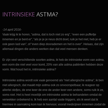
INTRINSIEKE
ASTMA?
-14 april 2016-
Vaak krijg ik te horen, “astma, dat is toch niet zo erg”, “even een puffertje
innemen en je bent er”, “als je je je neus dicht doet, ruik je het niet, heb je er
ook geen last van”, of “even diep doorademen en het is over”. Helaas, dat zijn
allemaal dingen die anders werken dan dat veel mensen denken.
Er zijn veel verschillende soorten astma, ik heb de intrinsieke vorm van astma,
een vorm die niet veel voor komt, 20% van alle astma patiënten hebben deze
vorm. Wat houd het in, intrinsieke astma?
Intrinsieke astma wordt ook vaak genoemd als “niet allergische astma”, ik ben
niet allergisch, dat maakt mijn astma ook zo onvoorspelbaar, ik reageer op
allerlei stofjes, de ene keer de ene de ander keer een andere, soms ruik ik ze,
soms niet. Het is heel moeilijk om intrinsieke astma te behandelen omdat de
verwekker onbekend is. Ik heb een aantal vaste triggers, als ik weet dat ik
hiermee in aanraking kom kan ik hiervoor, vooraf medicijnen innemen zodat de