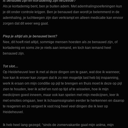
Is benauwd zijn en kortademig zijn hetzelfde?
Als je kortademig bent, ben je buiten adem. Met ademhalingsoefeningen kun
je dit onder controle krijgen. Ben je benauwd dan wordt je belemmerd in de
ademhaling, je luchtwegen zijn dan verkrampt en alleen medicatie kan ervoor
zorgen dat dit weer weg gaat.
Piep je altijd als je benauwd bent?
Nee, dit hoeft niet altijd, sommige mensen hoesten als ze benauwd zijn, of
kortademig en soms zie je niets aan iemand, en toch kan iemand heel
benauwd zijn.
Tot slot…
Op Heideheuvel leer ik met al deze dingen om te gaan, wat doe ik wanneer,
hoe kan ik erover kan zorgen dat ik zo min mogelijk last heb bij inspanning,
werk ik eraan om mijn conditie op pijl te brengen en thuis moet ik deze op pijl
zien te houden, leer ik actief en rust op tijd af te wisselen, hoe ik mijn
medicijnen goed inneem, maar ook kan spelen met mijn medicijnen, leer ik
met emoties omgaan, leer ik lichaamssignalen eerder te herkennen en daarop
te reageren en zo vergeet ik vast nog heel veel dingen die ik leer op
Heideheuvel.
Ik heb heel lang gezegd, “sinds de zomervakantie gaat mijn astma, mijn