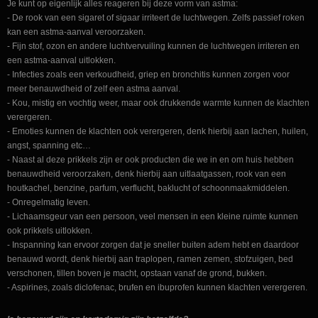
Je kunt op eigenlijk alles reageren bij deze vorm van astma:
- De rook van een sigaret of sigaar irriteert de luchtwegen. Zelfs passief roken
kan een astma-aanval veroorzaken.
- Fijn stof, ozon en andere luchtvervuiling kunnen de luchtwegen irriteren en
een astma-aanval uitlokken.
- Infecties zoals een verkoudheid, griep en bronchitis kunnen zorgen voor
meer benauwdheid of zelf een astma aanval.
- Kou, mistig en vochtig weer, maar ook drukkende warmte kunnen de klachten
verergeren.
- Emoties kunnen de klachten ook verergeren, denk hierbij aan lachen, huilen,
angst, spanning etc…
- Naast al deze prikkels zijn er ook producten die we in en om huis hebben
benauwdheid veroorzaken, denk hierbij aan uitlaatgassen, rook van een
houtkachel, benzine, parfum, verflucht, baklucht of schoonmaakmiddelen.
- Onregelmatig leven.
- Lichaamsgeur van een persoon, veel mensen in een kleine ruimte kunnen
ook prikkels uitlokken.
- Inspanning kan ervoor zorgen dat je sneller buiten adem hebt en daardoor
benauwd wordt, denk hierbij aan traplopen, ramen zemen, stofzuigen, bed
verschonen, tillen boven je macht, opstaan vanaf de grond, bukken.
- Aspirines, zoals diclofenac, brufen en ibuprofen kunnen klachten verergeren.