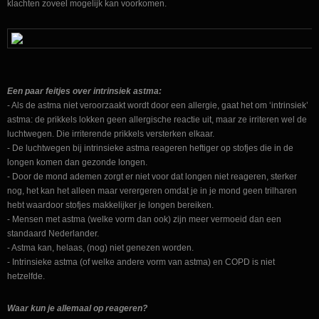
klachten zoveel mogelijk kan voorkomen.
Een paar feitjes over intrinsiek astma:
- Als de astma niet veroorzaakt wordt door een allergie, gaat het om ‘intrinsiek’
astma: de prikkels lokken geen allergische reactie uit, maar ze irriteren wel de
luchtwegen. Die irriterende prikkels versterken elkaar.
- De luchtwegen bij intrinsieke astma reageren heftiger op stofjes die in de
longen komen dan gezonde longen.
- Door de mond ademen zorgt er niet voor dat longen niet reageren, sterker
nog, het kan het alleen maar verergeren omdat je in je mond geen trilharen
hebt waardoor stofjes makkelijker je longen bereiken.
- Mensen met astma (welke vorm dan ook) zijn meer vermoeid dan een
standaard Nederlander.
- Astma kan, helaas, (nog) niet genezen worden.
- Intrinsieke astma (of welke andere vorm van astma) en COPD is niet
hetzelfde.
Waar kun je allemaal op reageren?