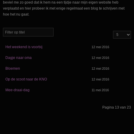
beviel me zo goed dat ik hem na een tijdje naar mijn eigen website heb
verplaatst en hier probeer ik met enige regelmaat een blog te schrijven met
hoe het nu gaat.
Het weekend is voorbij
12 mei 2016
Dagje naar oma
12 mei 2016
Bloemen
12 mei 2016
Op de scoot naar de KNO
12 mei 2016
Mee-draai-dag
11 mei 2016
Pagina 13 van 23
Start
Vorige
8
9
10
11
12
13
14
15
16
17
Volgende