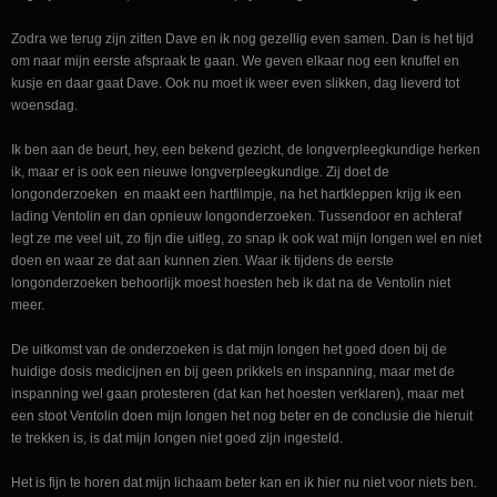
Zodra we terug zijn zitten Dave en ik nog gezellig even samen. Dan is het tijd
om naar mijn eerste afspraak te gaan. We geven elkaar nog een knuffel en
kusje en daar gaat Dave. Ook nu moet ik weer even slikken, dag lieverd tot
woensdag.
Ik ben aan de beurt, hey, een bekend gezicht, de longverpleegkundige herken
ik, maar er is ook een nieuwe longverpleegkundige. Zij doet de
longonderzoeken en maakt een hartfilmpje, na het hartkleppen krijg ik een
lading Ventolin en dan opnieuw longonderzoeken. Tussendoor en achteraf
legt ze me veel uit, zo fijn die uitleg, zo snap ik ook wat mijn longen wel en niet
doen en waar ze dat aan kunnen zien. Waar ik tijdens de eerste
longonderzoeken behoorlijk moest hoesten heb ik dat na de Ventolin niet
meer.
De uitkomst van de onderzoeken is dat mijn longen het goed doen bij de
huidige dosis medicijnen en bij geen prikkels en inspanning, maar met de
inspanning wel gaan protesteren (dat kan het hoesten verklaren), maar met
een stoot Ventolin doen mijn longen het nog beter en de conclusie die hieruit
te trekken is, is dat mijn longen niet goed zijn ingesteld.
Het is fijn te horen dat mijn lichaam beter kan en ik hier nu niet voor niets ben.